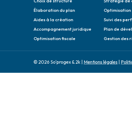
Choix de structure
Stratégie de 
Élaboration du plan
Optimisation
Aides à la création
Suivi des pe
Accompagnement juridique
Plan de déve
Optimisation fiscale
Gestion des r
© 2026 So'progex & 2k |
Mentions légales
|
Polit