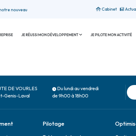
Cabinet
Actua
tre nouveau site internet
REPRISE
JE RÉUSSI MON DÉVELOPPEMENT
JE PILOTE MON ACTIVITÉ
UTE DE VOURLES
Du lundi au vendredi
nt-Genis-Laval
de 9h00 à 18h00
ment
Pilotage
Optimis