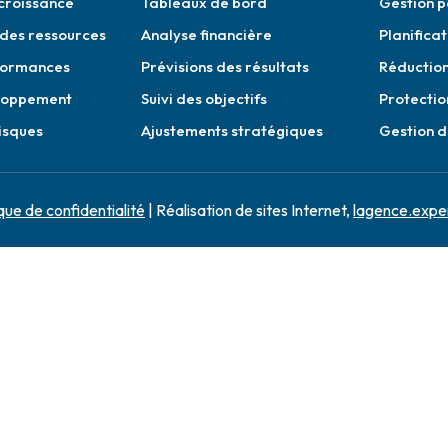
croissance
Tableaux de bord
Gestion p
 des ressources
Analyse financière
Planificat
rformances
Prévisions des résultats
Réduction
loppement
Suivi des objectifs
Protectio
isques
Ajustements stratégiques
Gestion d
ique de confidentialité
| Réalisation de sites Internet,
lagence.expe