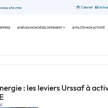
Cabinet
Actua
e internet
REPRISE
JE RÉUSSI MON DÉVELOPPEMENT
JE PILOTE MON ACTIVITÉ
nergie : les leviers Urssaf à act
E
s)