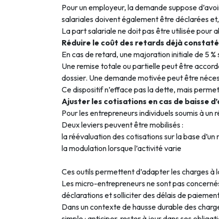
Pour un employeur, la demande suppose d’avoir 
salariales doivent également être déclarées et, 
La part salariale ne doit pas être utilisée pour 
Réduire le coût des retards déjà constat
En cas de retard, une majoration initiale de 5 
Une remise totale ou partielle peut être accor
dossier. Une demande motivée peut être néces
Ce dispositif n’efface pas la dette, mais permet 
Ajuster les cotisations en cas de baisse d’
Pour les entrepreneurs individuels soumis à un rég
Deux leviers peuvent être mobilisés :
la réévaluation des cotisations sur la base d’un
la modulation lorsque l’activité varie
Ces outils permettent d’adapter les charges à 
Les micro-entrepreneurs ne sont pas concernés p
déclarations et solliciter des délais de paiement
Dans un contexte de hausse durable des charges,
simple : anticiper, rester à jour dans ses obliga