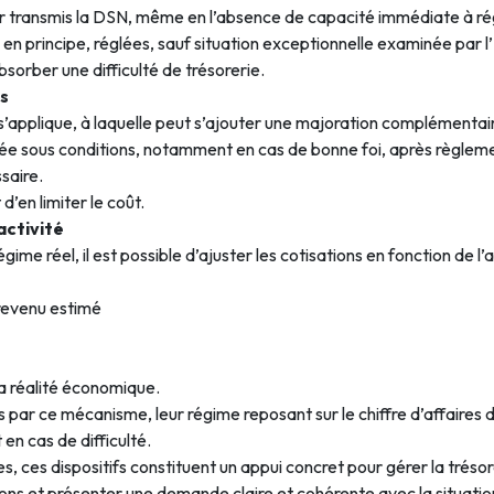
transmis la DSN, même en l’absence de capacité immédiate à régler
en principe, réglées, sauf situation exceptionnelle examinée par l
absorber une difficulté de trésorerie.
és
% s’applique, à laquelle peut s’ajouter une majoration complémentai
dée sous conditions, notamment en cas de bonne foi, après règlem
saire.
d’en limiter le coût.
activité
ime réel, il est possible d’ajuster les cotisations en fonction de l’a
 revenu estimé
la réalité économique.
ar ce mécanisme, leur régime reposant sur le chiffre d’affaires dé
 en cas de difficulté.
 ces dispositifs constituent un appui concret pour gérer la tréso
tions et présenter une demande claire et cohérente avec la situation