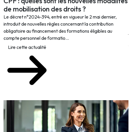
CPF : quelles sont les nouvelles modalités
J
de mobilisation des droits ?
q
d
Le décret n°2024-394, entré en vigueur le 2 mai dernier,
introduit de nouvelles règles concernant la contribution
L
obligatoire au financement des formations éligibles au
j
compte personnel de formatio...
r
f
Lire cette actualité