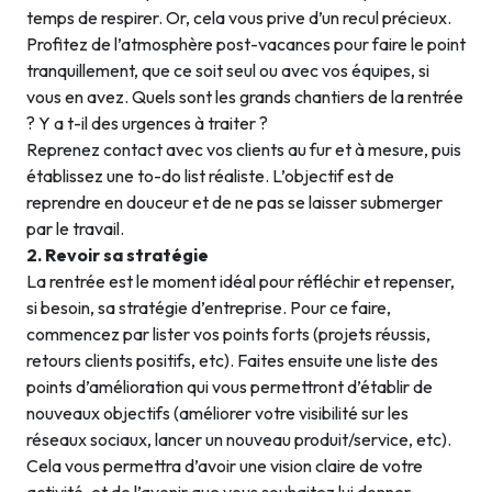
temps de respirer. Or, cela vous prive d’un recul précieux.
Profitez de l’atmosphère post-vacances pour faire le point
tranquillement, que ce soit seul ou avec vos équipes, si
vous en avez. Quels sont les grands chantiers de la rentrée
? Y a t-il des urgences à traiter ?
Reprenez contact avec vos clients au fur et à mesure, puis
établissez une to-do list réaliste. L’objectif est de
reprendre en douceur et de ne pas se laisser submerger
par le travail.
2. Revoir sa stratégie
La rentrée est le moment idéal pour réfléchir et repenser,
si besoin, sa stratégie d’entreprise. Pour ce faire,
commencez par lister vos points forts (projets réussis,
retours clients positifs, etc). Faites ensuite une liste des
points d’amélioration qui vous permettront d’établir de
nouveaux objectifs (améliorer votre visibilité sur les
réseaux sociaux, lancer un nouveau produit/service, etc).
Cela vous permettra d’avoir une vision claire de votre
activité, et de l’avenir que vous souhaitez lui donner.